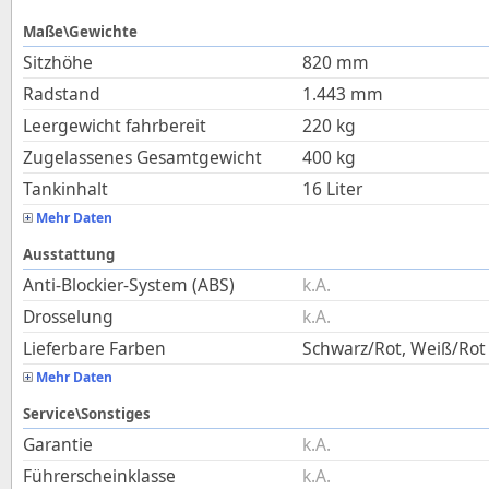
Maße\Gewichte
Sitzhöhe
820
mm
Radstand
1.443
mm
Leergewicht fahrbereit
220
kg
Zugelassenes Gesamtgewicht
400
kg
Tankinhalt
16
Liter
Mehr Daten
Ausstattung
Anti-Blockier-System (ABS)
k.A.
Drosselung
k.A.
Lieferbare Farben
Schwarz/Rot, Weiß/Rot
Mehr Daten
Service\Sonstiges
Garantie
k.A.
Führerscheinklasse
k.A.