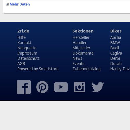
Mehr Daten
2ri.de
Sektionen
Bikes
Hilfe
Hersteller
Aprilia
Kontakt
Händler
BMW
Netiquette
Mitglieder
Buell
Impressum
Dokumente
Cagiva
Datenschutz
News
Derbi
AGB
Events
Ducati
Powered by
Smartstore
Zubehörkatalog
Harley-Dav