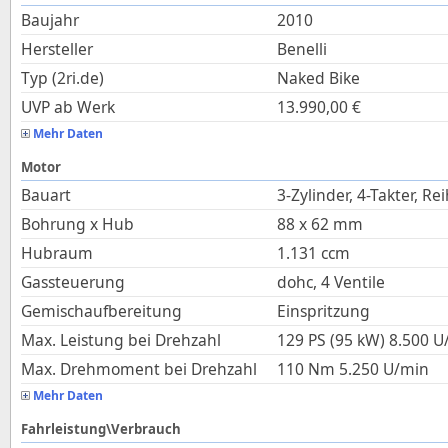
Baujahr
2010
Hersteller
Benelli
Typ (2ri.de)
Naked Bike
UVP ab Werk
13.990,00
€
Mehr Daten
Motor
Bauart
3-Zylinder, 4-Takter, Re
Bohrung x Hub
88
x
62
mm
Hubraum
1.131
ccm
Gassteuerung
dohc, 4 Ventile
Gemischaufbereitung
Einspritzung
Max. Leistung bei Drehzahl
129 PS (95 kW)
8.500
U
Max. Drehmoment bei Drehzahl
110
Nm
5.250
U/min
Mehr Daten
Fahrleistung\Verbrauch