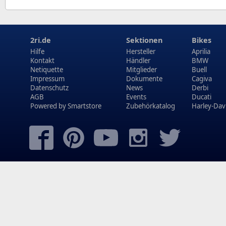
2ri.de
Sektionen
Bikes
Hilfe
Hersteller
Aprilia
Kontakt
Händler
BMW
Netiquette
Mitglieder
Buell
Impressum
Dokumente
Cagiva
Datenschutz
News
Derbi
AGB
Events
Ducati
Powered by
Smartstore
Zubehörkatalog
Harley-Dav