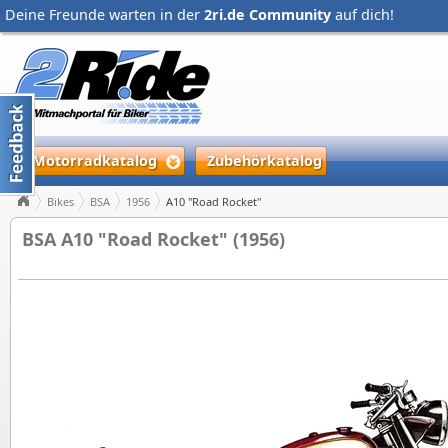
Deine Freunde warten in der
2ri.de Community
auf dich!
Motorradkatalog
Zubehörkatalog
Bikes
BSA
1956
A10 "Road Rocket"
BSA A10 "Road Rocket" (1956)