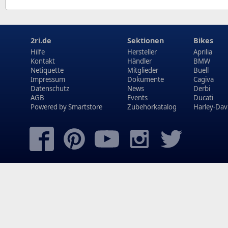
2ri.de
Sektionen
Bikes
Hilfe
Hersteller
Aprilia
Kontakt
Händler
BMW
Netiquette
Mitglieder
Buell
Impressum
Dokumente
Cagiva
Datenschutz
News
Derbi
AGB
Events
Ducati
Powered by
Smartstore
Zubehörkatalog
Harley-Dav