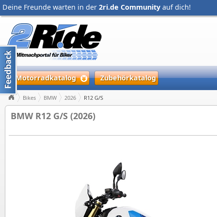
Deine Freunde warten in der
2ri.de Community
auf dich!
Motorradkatalog
Zubehörkatalog
Bikes
BMW
2026
R12 G/S
BMW R12 G/S (2026)