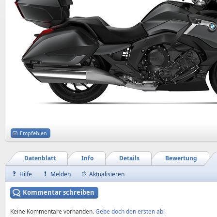
Empfehlen
Datenblatt
Info
Details
Bewertung
Hilfe
Melden
Aktualisieren
Kommentar schreiben
Keine Kommentare vorhanden.
Gebe doch den ersten ab!