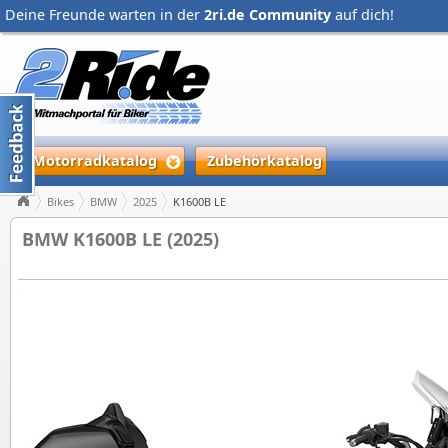
Deine Freunde warten in der
2ri.de Community
auf dich!
Motorradkatalog
Zubehörkatalog
Bikes
BMW
2025
K1600B LE
BMW K1600B LE (2025)