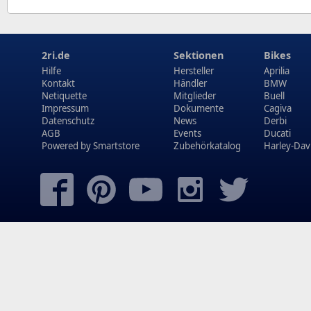
2ri.de
Sektionen
Bikes
Hilfe
Hersteller
Aprilia
Kontakt
Händler
BMW
Netiquette
Mitglieder
Buell
Impressum
Dokumente
Cagiva
Datenschutz
News
Derbi
AGB
Events
Ducati
Powered by
Smartstore
Zubehörkatalog
Harley-Dav