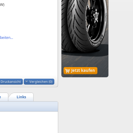
kW)
eiten...
Jetzt kaufen
Druckansicht
Vergleichen (
0
)
e
Links