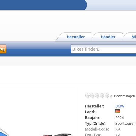
Hersteller
Händler
Mi
og
(0 Bewertungen
Hersteller:
BMW
Land:
Baujahr:
2024
Typ (2ri.de):
Sporttourer
Modell-Code
:
k.A.
Fzg.-Typ:
k.A.