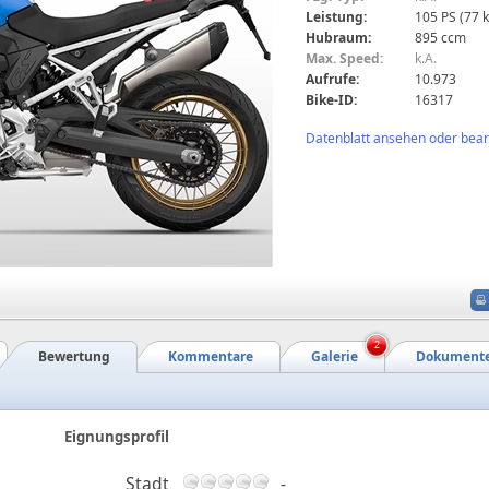
Leistung:
105 PS (77 
Hubraum:
895 ccm
Max. Speed:
k.A.
Aufrufe:
10.973
Bike-ID:
16317
Datenblatt ansehen oder bearb
2
Bewertung
Kommentare
Galerie
Dokument
Eignungsprofil
Stadt
-