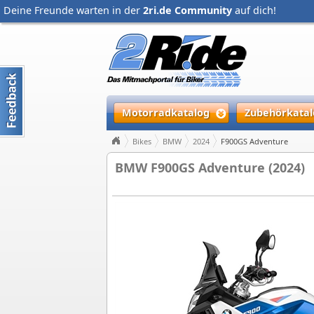
Deine Freunde warten in der
2ri.de Community
auf dich!
Motorradkatalog
Zubehörkatal
Bikes
BMW
2024
F900GS Adventure
BMW F900GS Adventure (2024)