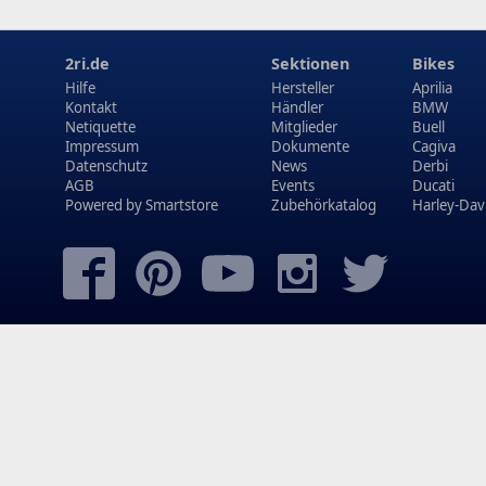
2ri.de
Sektionen
Bikes
Hilfe
Hersteller
Aprilia
Kontakt
Händler
BMW
Netiquette
Mitglieder
Buell
Impressum
Dokumente
Cagiva
Datenschutz
News
Derbi
AGB
Events
Ducati
Powered by
Smartstore
Zubehörkatalog
Harley-Dav