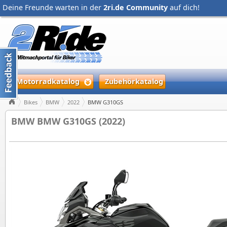
Deine Freunde warten in der
2ri.de Community
auf dich!
Motorradkatalog
Zubehörkatalog
Bikes
BMW
2022
BMW G310GS
BMW BMW G310GS (2022)