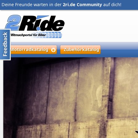
Deine Freunde warten in der
2ri.de Community
auf dich!
Motorradkatalog
Zubehörkatalog