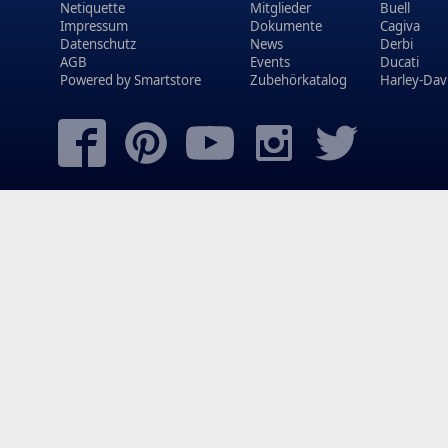
Netiquette
Mitglieder
Buell
Impressum
Dokumente
Cagiva
Datenschutz
News
Derbi
AGB
Events
Ducati
Powered by
Smartstore
Zubehörkatalog
Harley-Dav