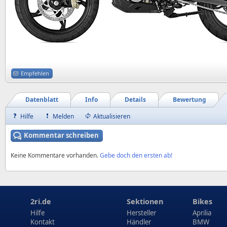
Empfehlen
Datenblatt
Info
Details
Bewertung
Hilfe
Melden
Aktualisieren
Kommentar schreiben
Keine Kommentare vorhanden.
Gebe doch den ersten ab!
2ri.de
Sektionen
Bikes
Hilfe
Hersteller
Aprilia
Kontakt
Händler
BMW