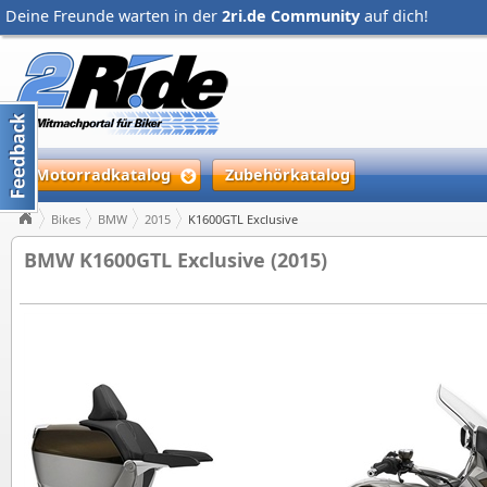
Deine Freunde warten in der
2ri.de Community
auf dich!
Motorradkatalog
Zubehörkatalog
Bikes
BMW
2015
K1600GTL Exclusive
BMW K1600GTL Exclusive (2015)