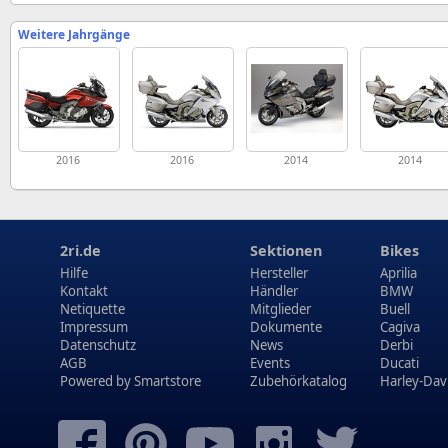
Weitere Jahrgänge
2016
2016
2014
2014
2ri.de
Sektionen
Bikes
Hilfe
Hersteller
Aprilia
Kontakt
Händler
BMW
Netiquette
Mitglieder
Buell
Impressum
Dokumente
Cagiva
Datenschutz
News
Derbi
AGB
Events
Ducati
Powered by
Smartstore
Zubehörkatalog
Harley-Dav