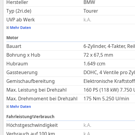
Hersteller
BMW
Typ (2ri.de)
Tourer
UVP ab Werk
k.A.
Mehr Daten
Motor
Bauart
6-Zylinder, 4-Takter, Re
Bohrung x Hub
72
x
67,5
mm
Hubraum
1.649
ccm
Gassteuerung
DOHC, 4 Ventile pro Zy
Gemischaufbereitung
Elektronische Kraftstof
Max. Leistung bei Drehzahl
160 PS (118 kW)
7.750
Max. Drehmoment bei Drehzahl
175
Nm
5.250
U/min
Mehr Daten
Fahrleistung\Verbrauch
Höchstgeschwindigkeit
k.A.
Verbrauch auf 100 km
k.A.