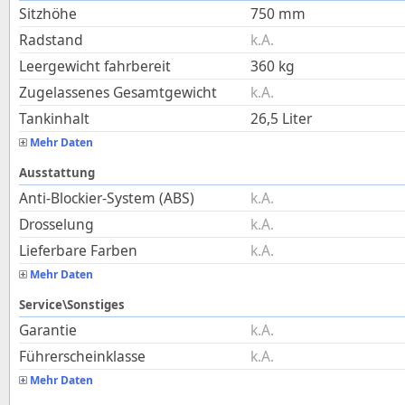
Sitzhöhe
750
mm
Radstand
k.A.
Leergewicht fahrbereit
360
kg
Zugelassenes Gesamtgewicht
k.A.
Tankinhalt
26,5
Liter
Mehr Daten
Ausstattung
Anti-Blockier-System (ABS)
k.A.
Drosselung
k.A.
Lieferbare Farben
k.A.
Mehr Daten
Service\Sonstiges
Garantie
k.A.
Führerscheinklasse
k.A.
Mehr Daten