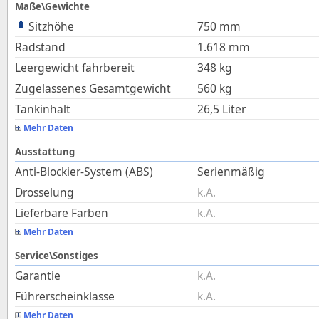
Maße\Gewichte
Sitzhöhe
750
mm
Radstand
1.618
mm
Leergewicht fahrbereit
348
kg
Zugelassenes Gesamtgewicht
560
kg
Tankinhalt
26,5
Liter
Mehr Daten
Ausstattung
Anti-Blockier-System (ABS)
Serienmäßig
Drosselung
k.A.
Lieferbare Farben
k.A.
Mehr Daten
Service\Sonstiges
Garantie
k.A.
Führerscheinklasse
k.A.
Mehr Daten