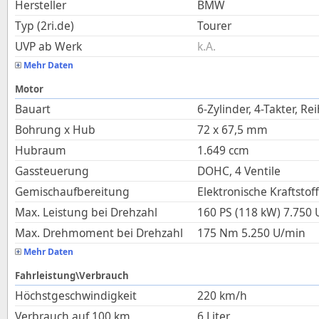
Hersteller
BMW
Typ (2ri.de)
Tourer
UVP ab Werk
k.A.
Mehr Daten
Motor
Bauart
6-Zylinder, 4-Takter, Re
Bohrung x Hub
72
x
67,5
mm
Hubraum
1.649
ccm
Gassteuerung
DOHC, 4 Ventile
Gemischaufbereitung
Elektronische Kraftstof
Max. Leistung bei Drehzahl
160 PS (118 kW)
7.750
Max. Drehmoment bei Drehzahl
175
Nm
5.250
U/min
Mehr Daten
Fahrleistung\Verbrauch
Höchstgeschwindigkeit
220
km/h
Verbrauch auf 100 km
6
Liter