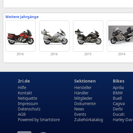
Weitere Jahrgänge
2016
2016
2015
2014
2ri.de
Sektionen
Bikes
Hilfe
Hersteller
Aprilia
Kontakt
Händler
BMW
Netiquette
Mitglieder
Buell
Impressum
Dokumente
Cagiva
Datenschutz
News
Derbi
AGB
Events
Ducati
Powered by
Smartstore
Zubehörkatalog
Harley-Dav