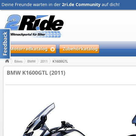
Deine Freunde warten in der
2ri.de Community
auf dich!
Motorradkatalog
Zubehörkatalog
Bikes
BMW
2011
K1600GTL
BMW K1600GTL (2011)