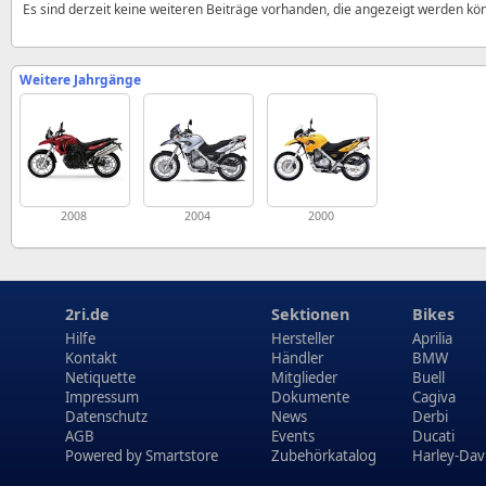
Es sind derzeit keine weiteren Beiträge vorhanden, die angezeigt werden kö
Weitere Jahrgänge
2008
2004
2000
2ri.de
Sektionen
Bikes
Hilfe
Hersteller
Aprilia
Kontakt
Händler
BMW
Netiquette
Mitglieder
Buell
Impressum
Dokumente
Cagiva
Datenschutz
News
Derbi
AGB
Events
Ducati
Powered by
Smartstore
Zubehörkatalog
Harley-Dav