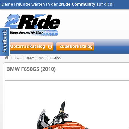
Deine Freunde warten in der
2ri.de Community
auf dich!
Motorradkatalog
Zubehörkatalog
Bikes
BMW
2010
F650GS
BMW F650GS (2010)