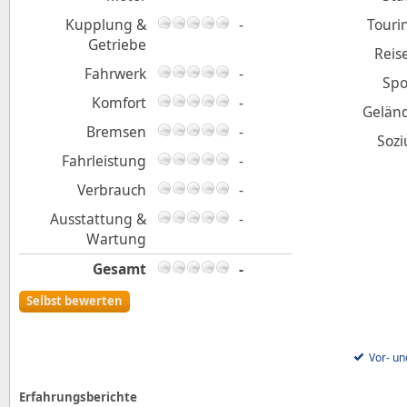
Kupplung &
-
Touri
Getriebe
Reis
Fahrwerk
-
Spo
Komfort
-
Gelän
Bremsen
-
Sozi
Fahrleistung
-
Verbrauch
-
Ausstattung &
-
Wartung
Gesamt
-
Selbst bewerten
Vor- un
Erfahrungsberichte