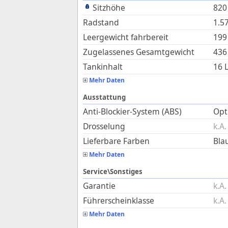
Sitzhöhe
820
Radstand
1.5
Leergewicht fahrbereit
199
Zugelassenes Gesamtgewicht
436
Tankinhalt
16
L
Mehr Daten
Ausstattung
Anti-Blockier-System (ABS)
Opti
Drosselung
k.A.
Lieferbare Farben
Blau
Mehr Daten
Service\Sonstiges
Garantie
k.A.
Führerscheinklasse
k.A.
Mehr Daten