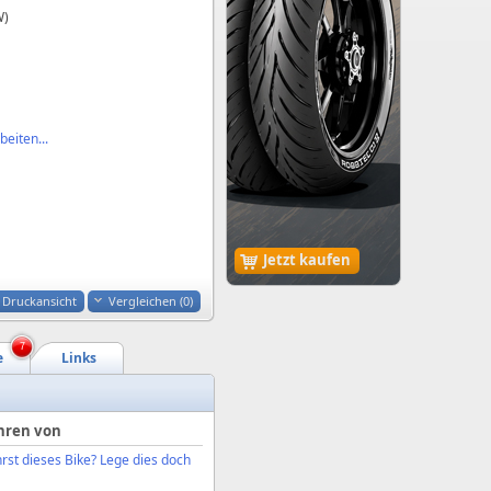
W)
eiten...
Jetzt kaufen
Druckansicht
Vergleichen (
0
)
7
e
Links
hren von
rst dieses Bike? Lege dies doch