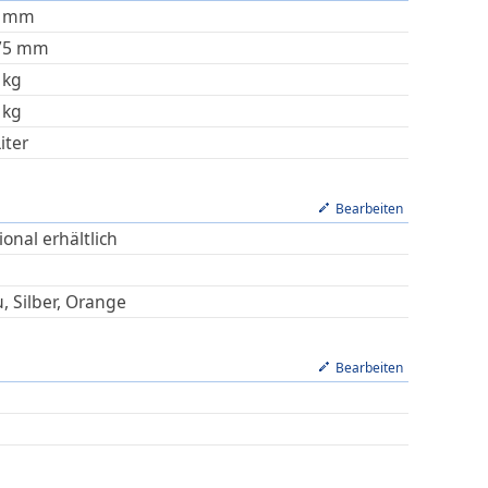
mm
75
mm
kg
kg
iter
Bearbeiten
onal erhältlich
, Silber, Orange
Bearbeiten