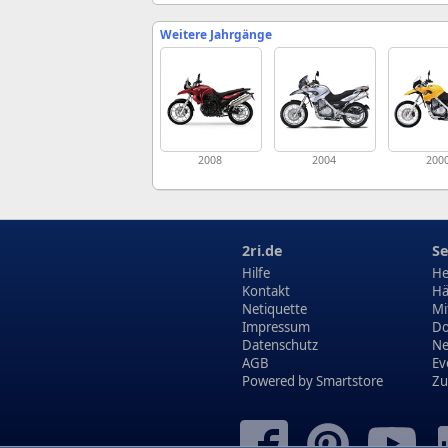
Weitere Jahrgänge
2008
2004
200
2ri.de
Se
Hilfe
He
Kontakt
Hä
Netiquette
Mi
Impressum
Do
Datenschutz
N
AGB
Ev
Powered by
Smartstore
Zu