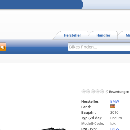
Hersteller
Händler
Mi
og
(0 Bewertungen
Hersteller:
BMW
Land:
Baujahr:
2010
Typ (2ri.de):
Enduro
Modell-Code
:
k.A.
Fzg.-Typ:
E8GS