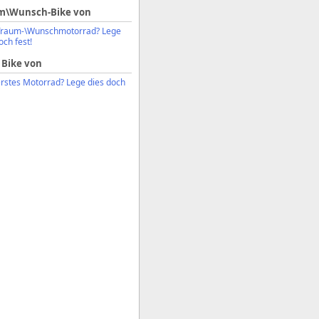
m\Wunsch-Bike von
Traum-\Wunschmotorrad? Lege
och fest!
 Bike von
erstes Motorrad? Lege dies doch