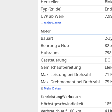
Hersteller
BM
Typ (2ri.de)
End
UVP ab Werk
7.9
Mehr Daten
Motor
Bauart
2-Zy
Bohrung x Hub
82
Hubraum
798
Gassteuerung
DOH
Gemischaufbereitung
Ele
Max. Leistung bei Drehzahl
71 
Max. Drehmoment bei Drehzahl
75
Mehr Daten
Fahrleistung\Verbrauch
Höchstgeschwindigkeit
185
Verbrauch auf 100 km
4
Li