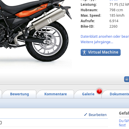
Leistung:
71 PS (52 k
Hubraum:
798 ccm
Max. Speed:
185 km/h
Aufrufe:
6.914
Bike-ID:
2260
Datenblatt ansehen oder bearb
Weitere Jahrgänge...
Virtual Machine
3
Bewertung
Kommentare
Galerie
Dokument
Gefa
Bearbeiten
Du fäh
0
fest!