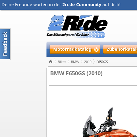
Deine Freunde warten in der
2ri.de Community
auf dich!
Motorradkatalog
Zubehörkatal
Bikes
BMW
2010
F650GS
BMW F650GS (2010)