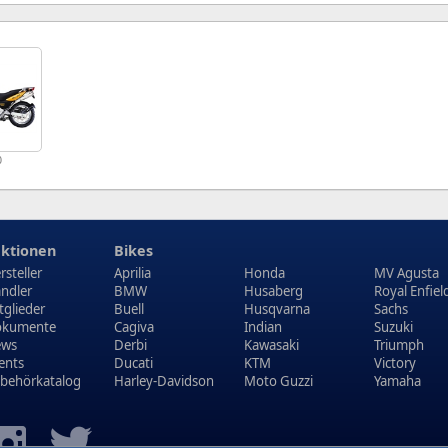
0
ktionen
Bikes
rsteller
Aprilia
Honda
MV Agusta
ndler
BMW
Husaberg
Royal Enfiel
tglieder
Buell
Husqvarna
Sachs
kumente
Cagiva
Indian
Suzuki
ews
Derbi
Kawasaki
Triumph
ents
Ducati
KTM
Victory
behörkatalog
Harley-Davidson
Moto Guzzi
Yamaha