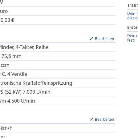
W
Trau
uro
Dein 
dies d
90,00
€
Erste
Dein 
Bearbeiten
fest!
linder, 4-Takter, Reihe
x
75,6
mm
ccm
C, 4 Ventile
ktronische Kraftstoffeinspritzung
PS (52 kW)
7.000
U/min
Nm
4.500
U/min
Bearbeiten
km/h
ter