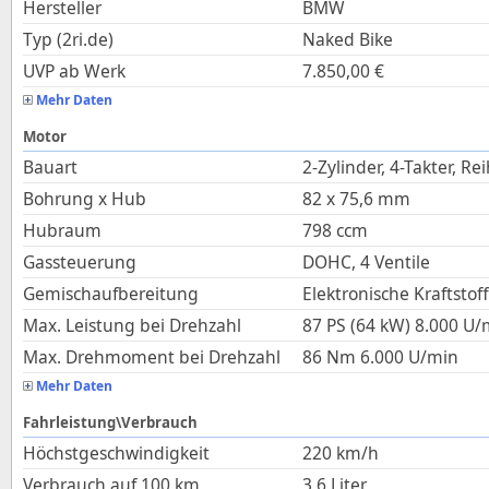
Hersteller
BMW
Typ (2ri.de)
Naked Bike
UVP ab Werk
7.850,00
€
Mehr Daten
Motor
Bauart
2-Zylinder, 4-Takter, Re
Bohrung x Hub
82
x
75,6
mm
Hubraum
798
ccm
Gassteuerung
DOHC, 4 Ventile
Gemischaufbereitung
Elektronische Kraftstof
Max. Leistung bei Drehzahl
87 PS (64 kW)
8.000
U/
Max. Drehmoment bei Drehzahl
86
Nm
6.000
U/min
Mehr Daten
Fahrleistung\Verbrauch
Höchstgeschwindigkeit
220
km/h
Verbrauch auf 100 km
3,6
Liter