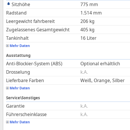
Sitzhöhe
775
mm
Radstand
1.514
mm
Leergewicht fahrbereit
206
kg
Zugelassenes Gesamtgewicht
405
kg
Tankinhalt
16
Liter
Mehr Daten
Ausstattung
Anti-Blockier-System (ABS)
Optional erhältlich
Drosselung
k.A.
Lieferbare Farben
Weiß, Orange, Silber
Mehr Daten
Service\Sonstiges
Garantie
k.A.
Führerscheinklasse
k.A.
Mehr Daten