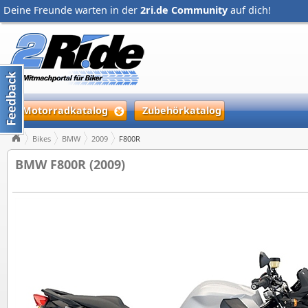
Deine Freunde warten in der
2ri.de Community
auf dich!
Motorradkatalog
Zubehörkatalog
Bikes
BMW
2009
F800R
BMW F800R (2009)