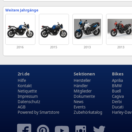
Weitere Jahrgänge
2016
2015
2013
2013
2ri.de
Sektionen
Bikes
Hilfe
Hersteller
Aprilia
Kontakt
Händler
BMW
Netiquette
Mitglieder
Buell
Impressum
Dokumente
Cagiva
Datenschutz
News
Derbi
AGB
Events
Ducati
Powered by
Smartstore
Zubehörkatalog
Harley-Dav