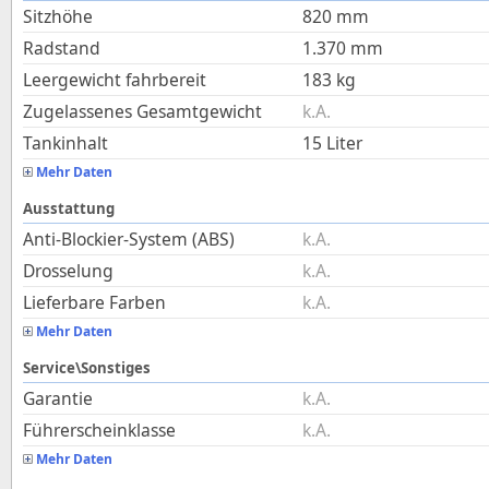
Sitzhöhe
820
mm
Radstand
1.370
mm
Leergewicht fahrbereit
183
kg
Zugelassenes Gesamtgewicht
k.A.
Tankinhalt
15
Liter
Mehr Daten
Ausstattung
Anti-Blockier-System (ABS)
k.A.
Drosselung
k.A.
Lieferbare Farben
k.A.
Mehr Daten
Service\Sonstiges
Garantie
k.A.
Führerscheinklasse
k.A.
Mehr Daten