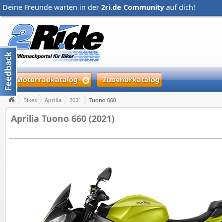
Deine Freunde warten in der
2ri.de Community
auf dich!
Motorradkatalog
Zubehörkatalog
Bikes
Aprilia
2021
Tuono 660
Aprilia Tuono 660 (2021)