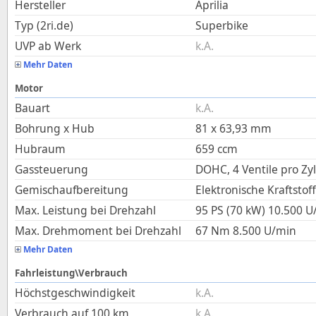
Hersteller
Aprilia
Typ (2ri.de)
Superbike
UVP ab Werk
k.A.
Mehr Daten
Motor
Bauart
k.A.
Bohrung x Hub
81
x
63,93
mm
Hubraum
659
ccm
Gassteuerung
DOHC, 4 Ventile pro Zy
Gemischaufbereitung
Elektronische Kraftstof
Max. Leistung bei Drehzahl
95 PS (70 kW)
10.500
U
Max. Drehmoment bei Drehzahl
67
Nm
8.500
U/min
Mehr Daten
Fahrleistung\Verbrauch
Höchstgeschwindigkeit
k.A.
Verbrauch auf 100 km
k.A.