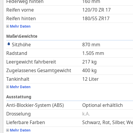
Federweg hinten
160
mm
Reifen vorne
120/70 ZR 17
Reifen hinten
180/55 ZR17
Mehr Daten
Maße\Gewichte
Sitzhöhe
870
mm
Radstand
1.505
mm
Leergewicht fahrbereit
217
kg
Zugelassenes Gesamtgewicht
400
kg
Tankinhalt
12
Liter
Mehr Daten
Ausstattung
Anti-Blockier-System (ABS)
Optional erhältlich
Drosselung
k.A.
Lieferbare Farben
Schwarz, Rot, Silber, W
Mehr Daten