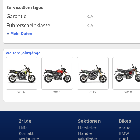
Service\Sonstiges
Garantie
k.A.
Führerscheinklasse
k.A.
Mehr Daten
Weitere Jahrgänge
2016
2014
2012
2010
2ri.de
Sektionen
Bikes
Hilfe
Hersteller
Aprilia
Kontakt
Händler
BMW
Netiquette
Mitglieder
Buell