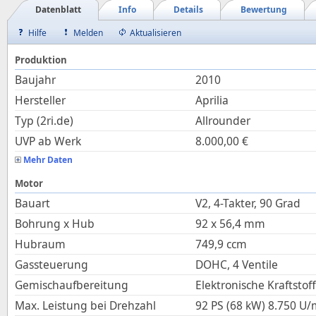
Datenblatt
Info
Details
Bewertung
Hilfe
Melden
Aktualisieren
Produktion
Baujahr
2010
Hersteller
Aprilia
Typ (2ri.de)
Allrounder
UVP ab Werk
8.000,00
€
Mehr Daten
Motor
Bauart
V2, 4-Takter, 90 Grad
Bohrung x Hub
92
x
56,4
mm
Hubraum
749,9
ccm
Gassteuerung
DOHC, 4 Ventile
Gemischaufbereitung
Elektronische Kraftstof
Max. Leistung bei Drehzahl
92 PS (68 kW)
8.750
U/