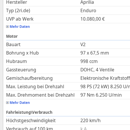
Hersteller
Aprilia
Typ (2ri.de)
Enduro
UVP ab Werk
10.080,00
€
Mehr Daten
Motor
Bauart
V2
Bohrung x Hub
97
x
67,5
mm
Hubraum
998
ccm
Gassteuerung
DOHC, 4 Ventile
Gemischaufbereitung
Elektronische Kraftstof
Max. Leistung bei Drehzahl
98 PS (72 kW)
8.250
U/
Max. Drehmoment bei Drehzahl
97
Nm
6.250
U/min
Mehr Daten
Fahrleistung\Verbrauch
Höchstgeschwindigkeit
220
km/h
Verbrauch auf 100 km
k.A.