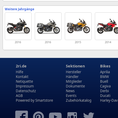
Weitere Jahrgänge
2016
2016
2015
2014
2ri.de
Sektionen
Bikes
Hilfe
Hersteller
Aprilia
Kontakt
Händler
BMW
Netiquette
Mitglieder
Buell
Impressum
Dokumente
Cagiva
Datenschutz
News
Derbi
AGB
Events
Ducati
Powered by
Smartstore
Zubehörkatalog
Harley-Dav