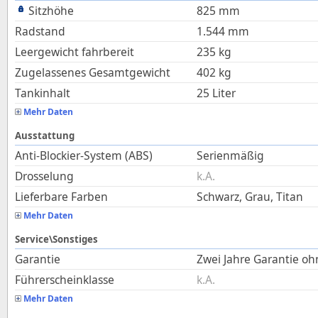
Sitzhöhe
825
mm
Radstand
1.544
mm
Leergewicht fahrbereit
235
kg
Zugelassenes Gesamtgewicht
402
kg
Tankinhalt
25
Liter
Mehr Daten
Ausstattung
Anti-Blockier-System (ABS)
Serienmäßig
Drosselung
k.A.
Lieferbare Farben
Schwarz, Grau, Titan
Mehr Daten
Service\Sonstiges
Garantie
Zwei Jahre Garantie o
Führerscheinklasse
k.A.
Mehr Daten