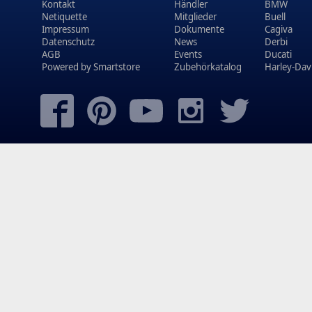
Kontakt
Händler
BMW
Netiquette
Mitglieder
Buell
Impressum
Dokumente
Cagiva
Datenschutz
News
Derbi
AGB
Events
Ducati
Powered by
Smartstore
Zubehörkatalog
Harley-Dav