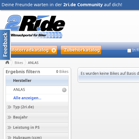
Deine Freunde warten in der
2ri.de Community
auf dich!
Motorradkatalog
Zubehörkatalog
In 
Bikes
ANLAS
Ergebnis filtern
0
Bikes
Es wurden keine Bikes auf Basis 
Hersteller
ANLAS
Alle anzeigen...
Typ (2ri.de)
Baujahr
Leistung in PS
Hubraum (ccm)