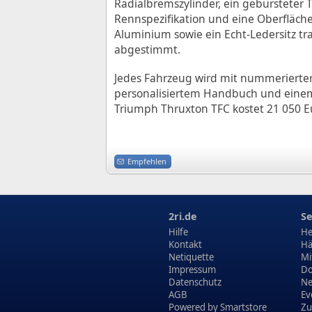
Radialbremszylinder, ein gebürsteter 
Rennspezifikation und eine Oberfläche
Aluminium sowie ein Echt-Ledersitz tr
abgestimmt.
Jedes Fahrzeug wird mit nummerierter
personalisiertem Handbuch und einem un
Triumph Thruxton TFC kostet 21 050 Eur
Empfehlen
2ri.de
Se
Hilfe
He
Kontakt
Hä
Netiquette
Mi
Impressum
Do
Datenschutz
N
AGB
Ev
Powered by
Smartstore
Zu