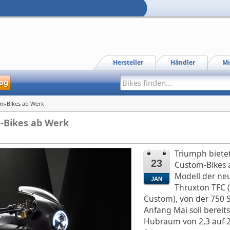
Hersteller
Händler
Mi
og
om-Bikes ab Werk
m-Bikes ab Werk
Triumph bietet
23
Custom-Bikes 
Modell der neu
JAN
Thruxton TFC 
Custom), von der 750 
Anfang Mai soll bereit
Hubraum von 2,3 auf 2,5