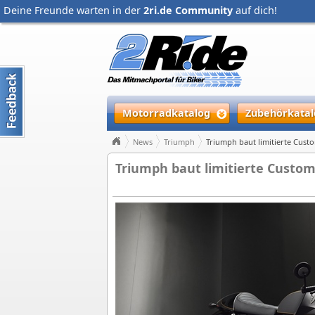
Deine Freunde warten in der
2ri.de Community
auf dich!
Motorradkatalog
Zubehörkatal
News
Triumph
Triumph baut limitierte Cust
Triumph baut limitierte Custo