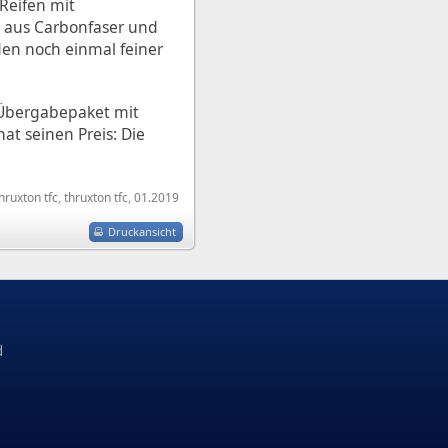
Reifen mit
e aus Carbonfaser und
den noch einmal feiner
 Übergabepaket mit
at seinen Preis: Die
hruxton tfc
,
thruxton tfc
,
01.2019
Druckansicht
d