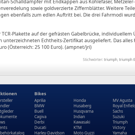
Titan-Schalldämpfer mit Endkappen aus Kohlefaser, Metzeler-
nveredelung sowie goldverzierte Ziffernblätter. Weitere Teil
agen ebenfalls zum edlen Auftritt bei. Die drei Fahrmodi wur
 TCR-Plakette auf der gefrästen Gabelbrücke, individuellem
terzeichneten Echtheits-Zertifikat ausgeliefert. Das alles h
o (Österreich: 25 100 Euro). (ampnet/jri)
Stichwörter:
triumph
,
triumph t
ktionen
Bikes
rsteller
Aprilia
Honda
MV Agusta
ndler
BMW
Husaberg
Royal Enfiel
tglieder
Buell
Husqvarna
Sachs
kumente
Cagiva
Indian
Suzuki
ews
Derbi
Kawasaki
Triumph
ents
Ducati
KTM
Victory
behörkatalog
Harley-Davidson
Moto Guzzi
Yamaha