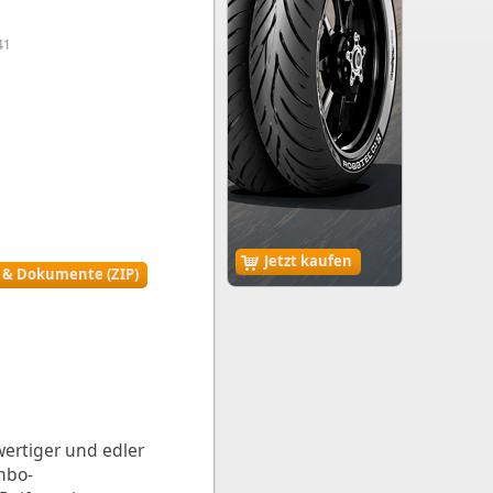
41
Jetzt kaufen
r & Dokumente (ZIP)
wertiger und edler
mbo-