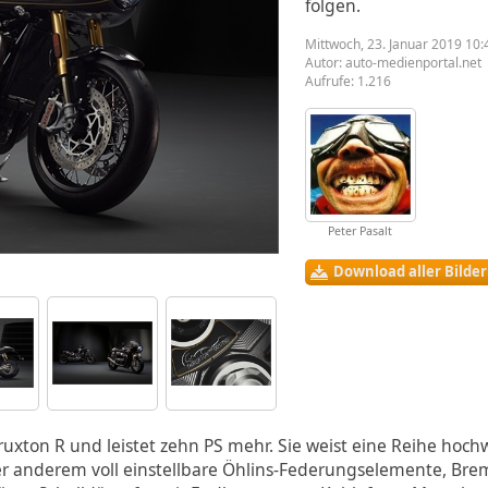
folgen.
Mittwoch, 23. Januar 2019 10:
Autor:
auto-medienportal.net
Aufrufe: 1.216
Peter Pasalt
Download aller Bilde
Thruxton R und leistet zehn PS mehr. Sie weist eine Reihe hoch
 anderem voll einstellbare Öhlins-Federungselemente, Bre