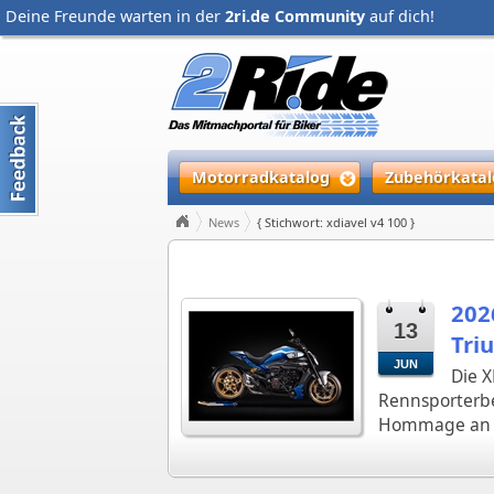
Deine Freunde warten in der
2ri.de Community
auf dich!
Motorradkatalog
Zubehörkatal
News
{ Stichwort: xdiavel v4 100 }
202
13
Tri
JUN
Die X
Rennsporterbe
Hommage an de