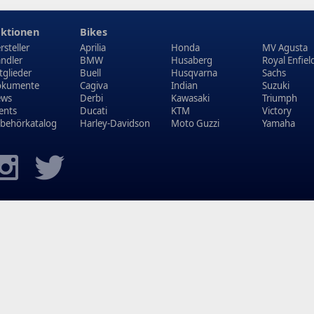
ktionen
Bikes
rsteller
Aprilia
Honda
MV Agusta
ndler
BMW
Husaberg
Royal Enfiel
tglieder
Buell
Husqvarna
Sachs
kumente
Cagiva
Indian
Suzuki
ews
Derbi
Kawasaki
Triumph
ents
Ducati
KTM
Victory
behörkatalog
Harley-Davidson
Moto Guzzi
Yamaha