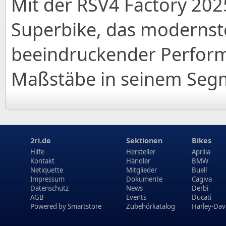
Mit der RSV4 Factory 2025
Superbike, das modernst
beeindruckender Perform
Maßstäbe in seinem Segm
2ri.de
Sektionen
Bikes
Hilfe
Hersteller
Aprilia
Kontakt
Händler
BMW
Netiquette
Mitglieder
Buell
Impressum
Dokumente
Cagiva
Datenschutz
News
Derbi
AGB
Events
Ducati
Powered by
Smartstore
Zubehörkatalog
Harley-Dav