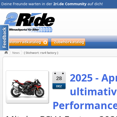
Deine Freunde warten in der
2ri.de Community
auf dich!
Motorradkatalog
Zubehörkatalog
News
{ Stichwort: rsv4 factory }
2025 - Ap
28
ultimativ
DEZ
Performance