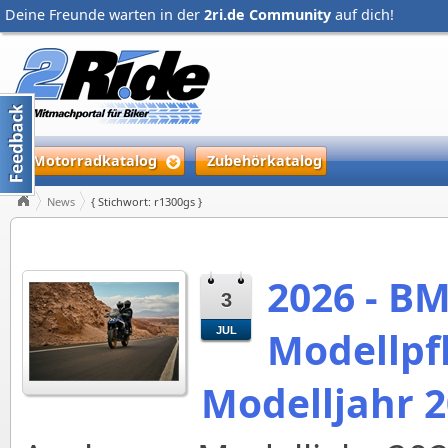
Deine Freunde warten in der
2ri.de Community
auf dich!
Motorradkatalog
Zubehörkatalog
News
{ Stichwort: r1300gs }
2026 - B
3
Modellpf
JUL
Modelljahr 