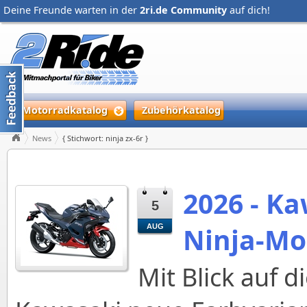
Deine Freunde warten in der
2ri.de Community
auf dich!
Motorradkatalog
Zubehörkatalog
News
{ Stichwort: ninja zx-6r }
2026 - Ka
5
Ninja-Mo
AUG
Mit Blick auf d