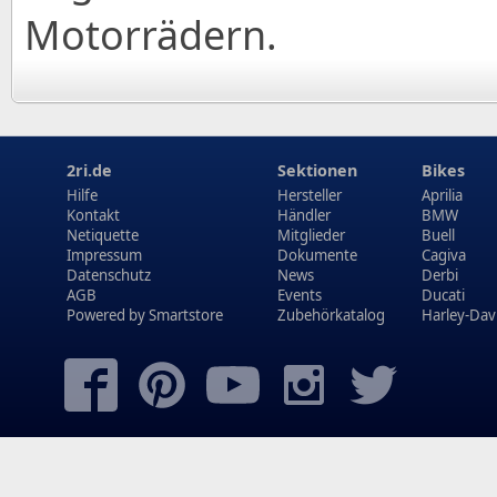
Motorrädern.
2ri.de
Sektionen
Bikes
Hilfe
Hersteller
Aprilia
Kontakt
Händler
BMW
Netiquette
Mitglieder
Buell
Impressum
Dokumente
Cagiva
Datenschutz
News
Derbi
AGB
Events
Ducati
Powered by
Smartstore
Zubehörkatalog
Harley-Dav