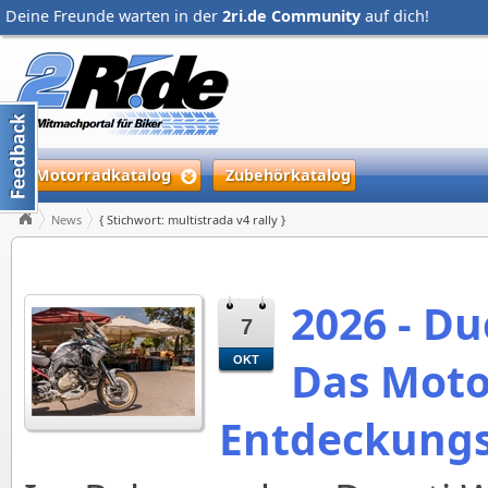
Deine Freunde warten in der
2ri.de Community
auf dich!
Motorradkatalog
Zubehörkatalog
News
{ Stichwort: multistrada v4 rally }
2026 - Du
7
Das Moto
OKT
Entdeckungs