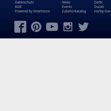
Datenschutz
News
Derbi
AGB
Events
Ducati
Powered by
Smartstore
Zubehörkatalog
Harley-Dav