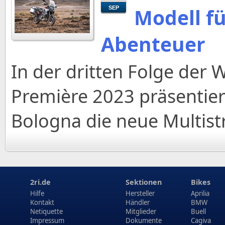
Modell f
SEP
Abenteuer
In der dritten Folge der 
Première 2023 präsentier
Bologna die neue Multistr
2ri.de
Sektionen
Bikes
Hilfe
Hersteller
Aprilia
Kontakt
Händler
BMW
Netiquette
Mitglieder
Buell
Impressum
Dokumente
Cagiva