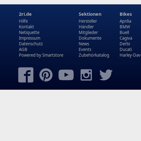
2ri.de
Sektionen
Bikes
Hilfe
Hersteller
Aprilia
Kontakt
Händler
BMW
Netiquette
Mitglieder
Buell
Impressum
Dokumente
Cagiva
Datenschutz
News
Derbi
AGB
Events
Ducati
Powered by
Smartstore
Zubehörkatalog
Harley-Dav