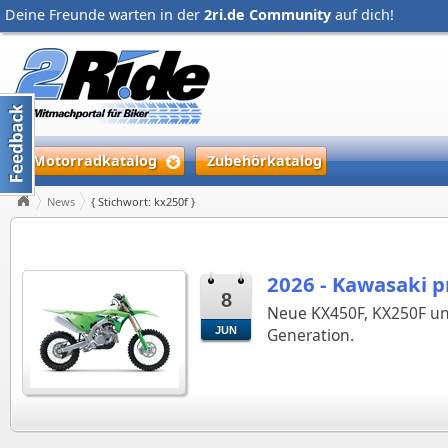
Deine Freunde warten in der
2ri.de Community
auf dich!
Motorradkatalog
Zubehörkatalog
News
{ Stichwort: kx250f }
2026 - Kawasaki p
8
Neue KX450F, KX250F un
JUN
Generation.