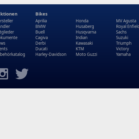
ktionen
Bikes
rsteller
Aprilia
Honda
MV Agusta
ndler
BMW
Husaberg
Royal Enfiel
tglieder
Buell
Husqvarna
Sachs
kumente
Cagiva
Indian
Suzuki
ews
Derbi
Kawasaki
Triumph
ents
Ducati
KTM
Victory
behörkatalog
Harley-Davidson
Moto Guzzi
Yamaha