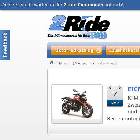
Deine Freunde warten in der
2ri.de Community
auf dich!
Motorradkatalog
Zubehörkatal
News
{ Stichwort: ktm 790 duke }
EIC
7
KTM h
NOV
Zweiz
und 
Reihenmotor i