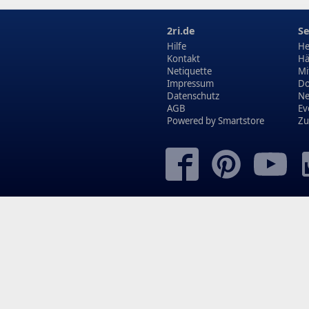
2ri.de
Se
Hilfe
He
Kontakt
Hä
Netiquette
Mi
Impressum
Do
Datenschutz
N
AGB
Ev
Powered by
Smartstore
Zu