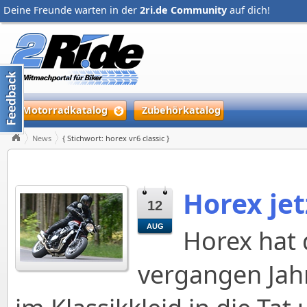
Deine Freunde warten in der
2ri.de Community
auf dich!
Motorradkatalog
Zubehörkatalog
News
{ Stichwort: horex vr6 classic }
Horex jet
12
AUG
Horex hat 
vergangen Jahr