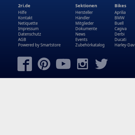
2ri.de
Sektionen
Bikes
Hilfe
Hersteller
Aprilia
Kontakt
Händler
BMW
Netiquette
Mitglieder
Buell
Impressum
Dokumente
Cagiva
Datenschutz
News
Derbi
AGB
Events
Ducati
Powered by
Smartstore
Zubehörkatalog
Harley-Dav