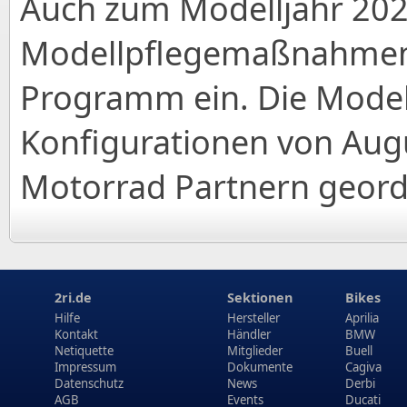
Auch zum Modelljahr 2026
Modellpflegemaßnahmen
Programm ein. Die Model
Konfigurationen von Aug
Motorrad Partnern geord
2ri.de
Sektionen
Bikes
Hilfe
Hersteller
Aprilia
Kontakt
Händler
BMW
Netiquette
Mitglieder
Buell
Impressum
Dokumente
Cagiva
Datenschutz
News
Derbi
AGB
Events
Ducati