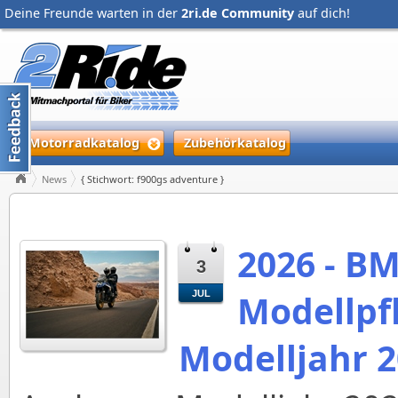
Deine Freunde warten in der
2ri.de Community
auf dich!
Motorradkatalog
Zubehörkatalog
News
{ Stichwort: f900gs adventure }
2026 - B
3
Modellpf
JUL
Modelljahr 