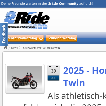
Deine Freunde warten in der
2ri.de Community
auf dich!
Motorradkatalog
Zubehörkatalog
News
{ Stichwort: crf1100l africa twin }
2025 - H
30
Twin
JUL
Als athletisch