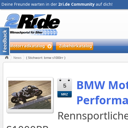
Deine Freunde warten in der
2ri.de Community
auf dich!
Motorradkatalog
Zubehörkatalog
News
{ Stichwort: bmw s1000rr }
BMW Moto
5
Performa
MRZ
Rennsportlich