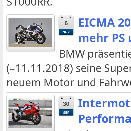
S1000RR.
EICMA 20
6
mehr PS 
NOV
BMW präsentie
(–11.11.2018) seine Supe
neuem Motor und Fahrwe
Intermot
30
Performa
SEP