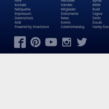
Hilfe
Hersteller
Aprilia
Kontakt
Händler
BMW
Netiquette
Mitglieder
Buell
Impressum
Dokumente
Cagiva
Datenschutz
News
Derbi
AGB
Events
Ducati
Powered by
Smartstore
Zubehörkatalog
Harley-Dav