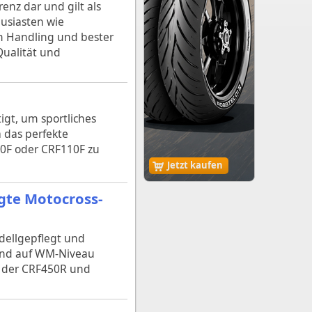
enz dar und gilt als
usiasten wie
em Handling und bester
Qualität und
igt, um sportliches
 das perfekte
50F oder CRF110F zu
Jetzt kaufen
gte Motocross-
dellgepflegt und
 und auf WM-Niveau
 der CRF450R und