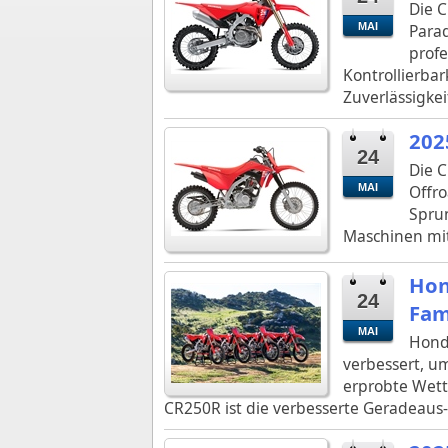
Die C
MAI
Para
profe
Kontrollierbar
Zuverlässigke
202
24
Die C
MAI
Offro
Sprun
Maschinen mit
Hon
24
Fam
MAI
Hond
verbessert, u
erprobte Wet
CR250R ist die verbesserte Geradeaus-