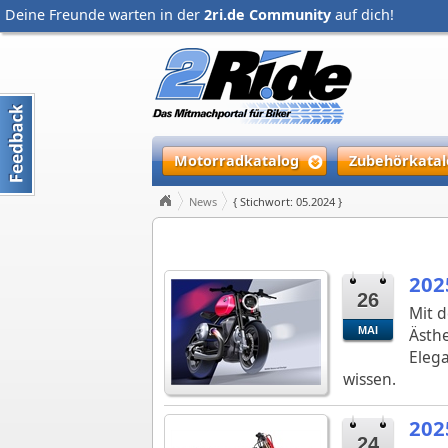
Deine Freunde warten in der
2ri.de Community
auf dich!
Motorradkatalog
Zubehörkatal
News
{ Stichwort: 05.2024 }
202
26
Mit d
MAI
Ästhe
Elega
wissen.
202
24