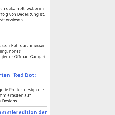
gen gekämpft, wobei im
rfolg von Bedeutung ist.
rät erwiesen.
 dessen Rohrdurchmesser
ling, hohes
gierter Offroad-Gangart
rten "Red Dot:
gorie Produktdesign die
ommiertesten auf
s Designs.
Sammleredition der