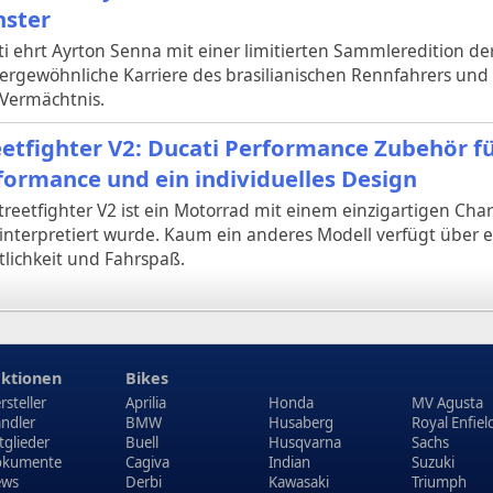
ster
i ehrt Ayrton Senna mit einer limitierten Sammleredition d
ergewöhnliche Karriere des brasilianischen Rennfahrers und
 Vermächtnis.
eetfighter V2: Ducati Performance Zubehör f
formance und ein individuelles Design
treetfighter V2 ist ein Motorrad mit einem einzigartigen Char
interpretiert wurde. Kaum ein anderes Modell verfügt über e
tlichkeit und Fahrspaß.
ktionen
Bikes
rsteller
Aprilia
Honda
MV Agusta
ndler
BMW
Husaberg
Royal Enfiel
tglieder
Buell
Husqvarna
Sachs
kumente
Cagiva
Indian
Suzuki
ews
Derbi
Kawasaki
Triumph