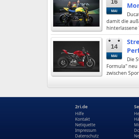
16
Mon
MAI
Ducat
damit die auß
hinterlassene
Str
14
Per
MAI
Die S
Formula" neu 
zwischen Spor
2ri.de
Se
Hilfe
He
Kontakt
Hä
Netiquette
Mi
Impressum
Do
Datenschutz
N