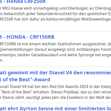
5 - Honda CRF250R
er MX2-Klasse wird unnachgiebig und Ellenbogen an Ellenbo
ht bekanntlich jeder Sekundenbruchteil für den sportlichen E
RF250R hat sich dafür als konkurrenzfähiges Wettbewerbsge
5 - HONDA - CRF150RB
CRF150RB ist mit einem leichten Stahlrahmen ausgestattet,
uerversteifungen darauf ausgelegt sind, erstklassiges Hand
entempo, besten Geradeauslauf und weite Sprünge bei enga
n.
ati gewinnt mit der Diavel V4 den renommie
t of the Best"-Award
ucati Diavel V4 hat bei den Red Dot Awards 2024 in der Kate
"Best of the Best" erhalten. Dieses Prädikat, das zu den ren
r Ebene zählt, würdigt jedes Jahr die Exzellenz in der Welt de
ati ehrt Ayrton Senna mit einer limitierten 