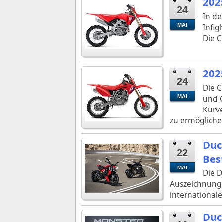
202
24
In d
MAI
Infig
Die C
202
24
Die 
MAI
und Q
Kurv
zu ermögliche
Duc
22
Bes
MAI
Die D
Auszeichnung 
internationale
Duc