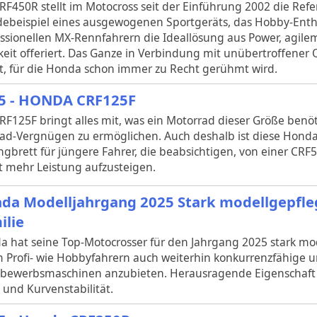
RF450R stellt im Motocross seit der Einführung 2002 die Refer
debeispiel eines ausgewogenen Sportgeräts, das Hobby-Enth
ssionellen MX-Rennfahrern die Ideallösung aus Power, agil
keit offeriert. Das Ganze in Verbindung mit unübertroffener 
it, für die Honda schon immer zu Recht gerühmt wird.
5 - HONDA CRF125F
RF125F bringt alles mit, was ein Motorrad dieser Größe benöt
ad-Vergnügen zu ermöglichen. Auch deshalb ist diese Honda
gbrett für jüngere Fahrer, die beabsichtigen, von einer CRF
 mehr Leistung aufzusteigen.
da Modelljahrgang 2025 Stark modellgepfle
ilie
a hat seine Top-Motocrosser für den Jahrgang 2025 stark mo
m Profi- wie Hobbyfahrern auch weiterhin konkurrenzfähige
tbewerbsmaschinen anzubieten. Herausragende Eigenschaft
 und Kurvenstabilität.