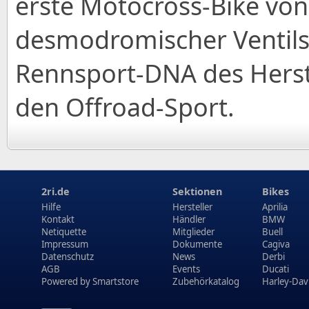
erste Motocross-Bike von
desmodromischer Ventils
Rennsport-DNA des Herste
den Offroad-Sport.
2ri.de
Sektionen
Bikes
Hilfe
Hersteller
Aprilia
Kontakt
Händler
BMW
Netiquette
Mitglieder
Buell
Impressum
Dokumente
Cagiva
Datenschutz
News
Derbi
AGB
Events
Ducati
Powered by
Smartstore
Zubehörkatalog
Harley-Dav