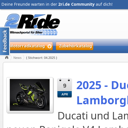
Deine Freunde warten in der
2ri.de Community
auf dich!
Motorradkatalog
Zubehörkatalog
News
{ Stichwort: 04.2025 }
2025 - Du
9
Lamborg
APR
Ducati und La