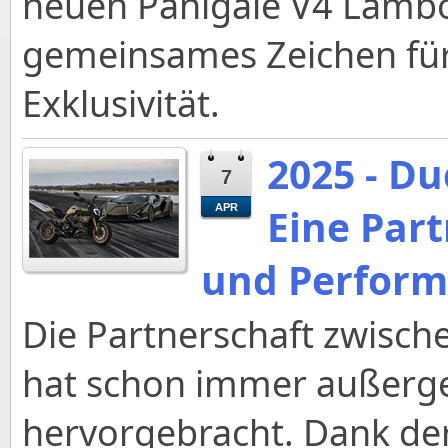
neuen Panigale V4 Lambo
gemeinsames Zeichen für 
Exklusivität.
2025 - D
7
Eine Part
APR
und Perform
Die Partnerschaft zwisch
hat schon immer außerge
hervorgebracht. Dank d