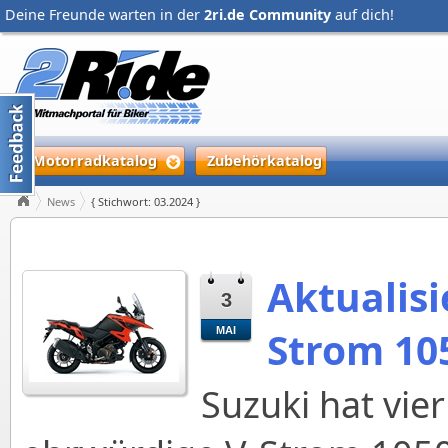
Deine Freunde warten in der
2ri.de Community
auf dich!
Motorradkatalog
Zubehörkatalog
News
{ Stichwort: 03.2024 }
Aktualisi
3
Strom 10
MAI
Suzuki hat vie