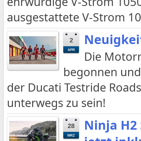
ehrwürdige V-Strom 1050
ausgestattete V-Strom 10
Neuigkei
2
APR
Die Motorr
begonnen und 
der Ducati Testride Road
unterwegs zu sein!
Ninja H2 
28
MRZ