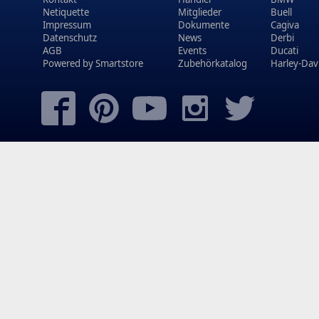
Netiquette
Mitglieder
Buell
Impressum
Dokumente
Cagiva
Datenschutz
News
Derbi
AGB
Events
Ducati
Powered by
Smartstore
Zubehörkatalog
Harley-Dav