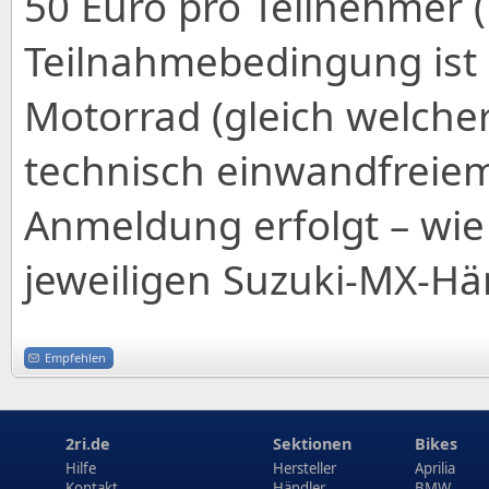
50 Euro pro Teilnehmer (
Teilnahmebedingung ist 
Motorrad (gleich welcher
technisch einwandfreiem
Anmeldung erfolgt – wie 
jeweiligen Suzuki-MX-Hän
Empfehlen
2ri.de
Sektionen
Bikes
Hilfe
Hersteller
Aprilia
Kontakt
Händler
BMW