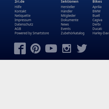
2ri.de
Sektionen
Bikes
Hilfe
Hersteller
Aprilia
Kontakt
Händler
BMW
Netiquette
Mitglieder
Buell
Impressum
Dokumente
Cagiva
Datenschutz
News
Derbi
AGB
Events
Ducati
Powered by
Smartstore
Zubehörkatalog
Harley-Dav