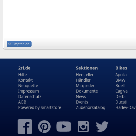
Empfehlen
2ri.de
Sektionen
Bikes
Hilfe
Hersteller
Aprilia
Kontakt
Händler
BMW
Netiquette
Mitglieder
Buell
Impressum
Dokumente
Cagiva
Datenschutz
News
Derbi
AGB
Events
Ducati
Powered by
Smartstore
Zubehörkatalog
Harley-Dav