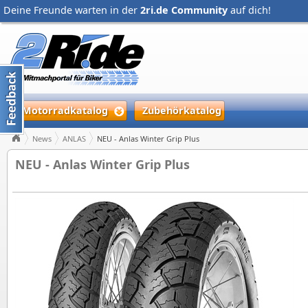
Deine Freunde warten in der
2ri.de Community
auf dich!
Motorradkatalog
Zubehörkatalog
News
ANLAS
NEU - Anlas Winter Grip Plus
NEU - Anlas Winter Grip Plus