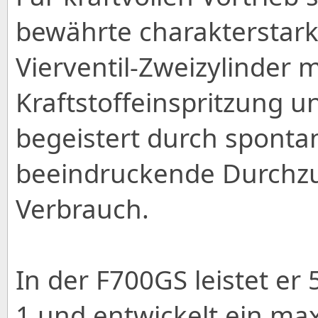
bewährte charakterstarke
Vierventil-Zweizylinder
Kraftstoffeinspritzung u
begeistert durch sponta
beeindruckende Durchzu
Verbrauch.
In der F700GS leistet er
1 und entwickelt ein m