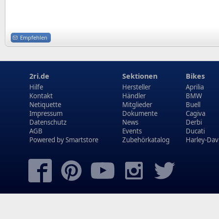
Empfehlen
2ri.de
Sektionen
Bikes
Hilfe
Hersteller
Aprilia
Kontakt
Händler
BMW
Netiquette
Mitglieder
Buell
Impressum
Dokumente
Cagiva
Datenschutz
News
Derbi
AGB
Events
Ducati
Powered by
Smartstore
Zubehörkatalog
Harley-Dav