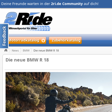
Deine Freunde warten in der
2ri.de Community
auf dich!
Motorradkatalog
Zubehörkatalog
News
BMW
Die neue BMW R 18
Die neue BMW R 18