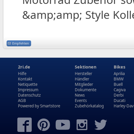
&amp;amp; Style Koll
Empfehlen
2ri.de
Sektionen
Bikes
Hilfe
Hersteller
Aprilia
Kontakt
Händler
BMW
Netiquette
Mitglieder
Buell
Impressum
Dokumente
Cagiva
Datenschutz
News
Derbi
AGB
Events
Ducati
Powered by
Smartstore
Zubehörkatalog
Harley-Dav