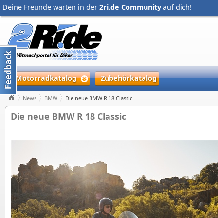
Deine Freunde warten in der
2ri.de Community
auf dich!
Motorradkatalog
Zubehörkatalog
News
BMW
Die neue BMW R 18 Classic
Die neue BMW R 18 Classic