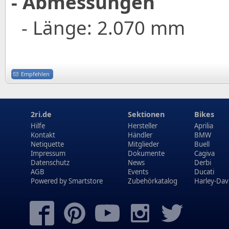
- Abmessungen
- Länge: 2.070 mm
Empfehlen
2ri.de
Sektionen
Bikes
Hilfe
Hersteller
Aprilia
Kontakt
Händler
BMW
Netiquette
Mitglieder
Buell
Impressum
Dokumente
Cagiva
Datenschutz
News
Derbi
AGB
Events
Ducati
Powered by
Smartstore
Zubehörkatalog
Harley-Dav