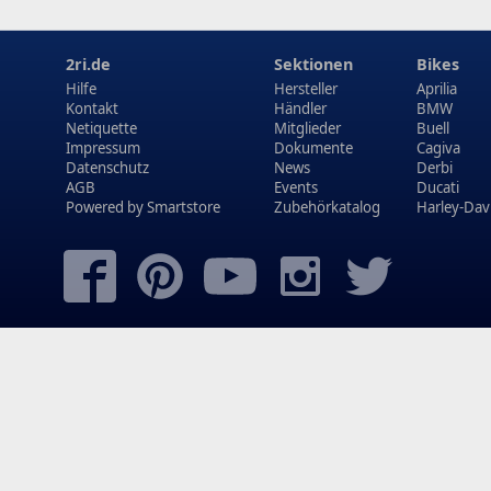
2ri.de
Sektionen
Bikes
Hilfe
Hersteller
Aprilia
Kontakt
Händler
BMW
Netiquette
Mitglieder
Buell
Impressum
Dokumente
Cagiva
Datenschutz
News
Derbi
AGB
Events
Ducati
Powered by
Smartstore
Zubehörkatalog
Harley-Dav