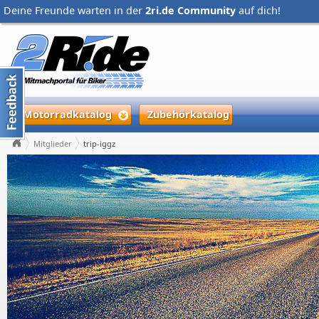
Deine Freunde warten in der
2ri.de Community
auf dich!
Motorradkatalog
Zubehörkatalog
Mitglieder
trip-iggz