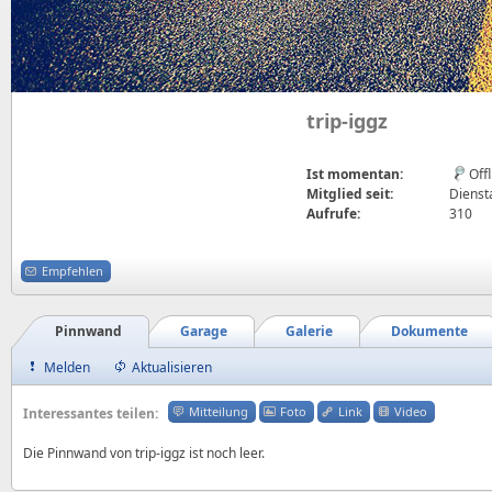
trip-iggz
Ist momentan:
Off
Mitglied seit:
Dienst
Aufrufe:
310
Empfehlen
Pinnwand
Garage
Galerie
Dokumente
Melden
Aktualisieren
Mitteilung
Foto
Link
Video
Interessantes teilen:
Die Pinnwand von trip-iggz ist noch leer.