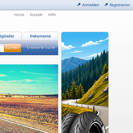
Anmelden
Registrieren
Home
Kontakt
Hilfe
tglieder
Dokumente
Erweiterte Suche