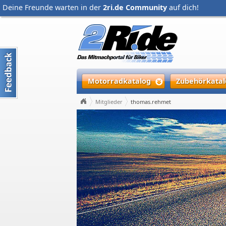
Deine Freunde warten in der
2ri.de Community
auf dich!
Motorradkatalog
Zubehörkatal
Mitglieder
thomas.rehmet