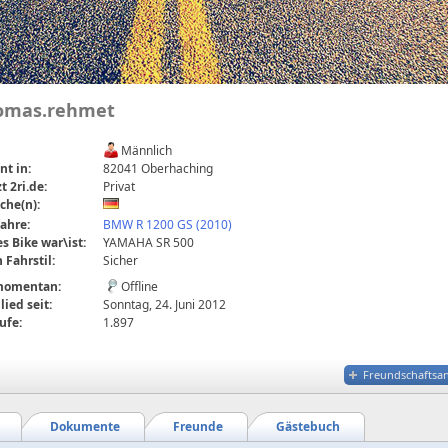
omas.rehmet
Männlich
t in:
82041 Oberhaching
t 2ri.de:
Privat
che(n):
fahre:
BMW R 1200 GS (2010)
es Bike war\ist:
YAMAHA SR 500
 Fahrstil:
Sicher
 momentan:
Offline
lied seit:
Sonntag, 24. Juni 2012
ufe:
1.897
Freundschaftsa
Dokumente
Freunde
Gästebuch