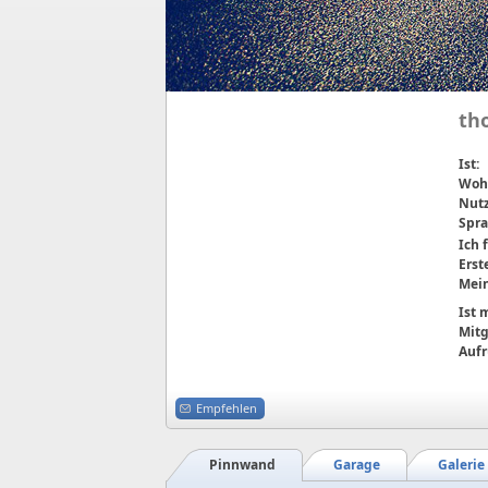
th
Ist:
Wohn
Nutz
Spra
Ich 
Erst
Mein
Ist
Mitg
Aufr
Empfehlen
Pinnwand
Garage
Galerie