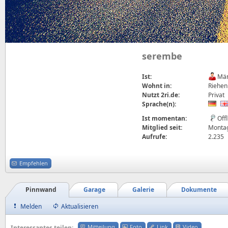
serembe
Ist:
Män
Wohnt in:
Riehen
Nutzt 2ri.de:
Privat
Sprache(n):
Ist momentan:
Off
Mitglied seit:
Montag
Aufrufe:
2.235
Empfehlen
Pinnwand
Garage
Galerie
Dokumente
Melden
Aktualisieren
Mitteilung
Foto
Link
Video
Interessantes teilen: