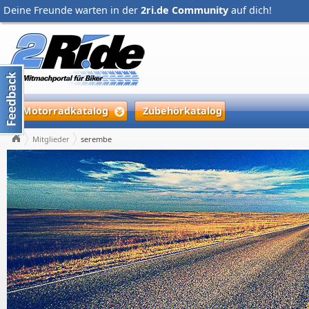
Deine Freunde warten in der
2ri.de Community
auf dich!
Motorradkatalog
Zubehörkatalog
Mitglieder
serembe