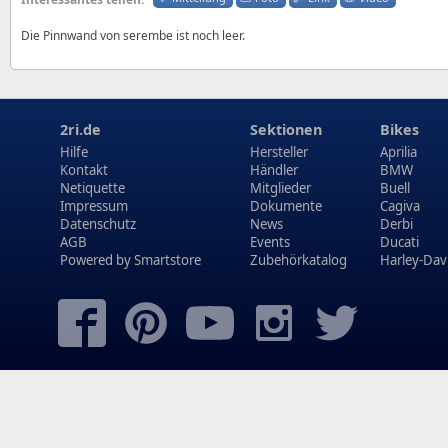
Die Pinnwand von serembe ist noch leer.
2ri.de
Sektionen
Bikes
Hilfe
Hersteller
Aprilia
Kontakt
Händler
BMW
Netiquette
Mitglieder
Buell
Impressum
Dokumente
Cagiva
Datenschutz
News
Derbi
AGB
Events
Ducati
Powered by
Smartstore
Zubehörkatalog
Harley-Dav