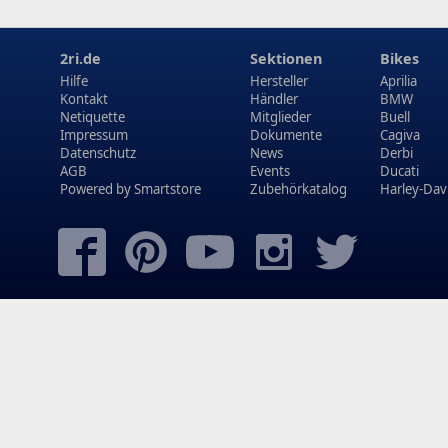
2ri.de
Sektionen
Bikes
Hilfe
Hersteller
Aprilia
Kontakt
Händler
BMW
Netiquette
Mitglieder
Buell
Impressum
Dokumente
Cagiva
Datenschutz
News
Derbi
AGB
Events
Ducati
Powered by
Smartstore
Zubehörkatalog
Harley-Dav