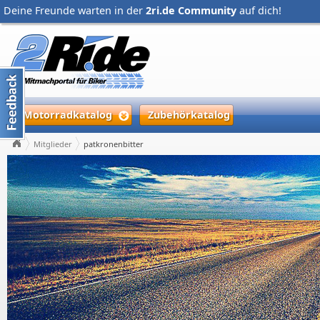
Deine Freunde warten in der
2ri.de Community
auf dich!
Motorradkatalog
Zubehörkatalog
Mitglieder
patkronenbitter