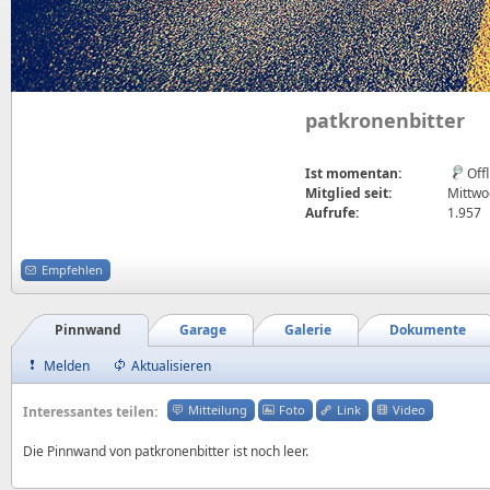
patkronenbitter
Ist momentan:
Off
Mitglied seit:
Mittwoc
Aufrufe:
1.957
Empfehlen
Pinnwand
Garage
Galerie
Dokumente
Melden
Aktualisieren
Mitteilung
Foto
Link
Video
Interessantes teilen:
Die Pinnwand von patkronenbitter ist noch leer.