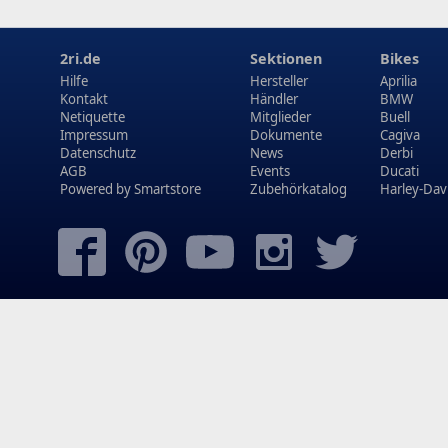
2ri.de
Sektionen
Bikes
Hilfe
Hersteller
Aprilia
Kontakt
Händler
BMW
Netiquette
Mitglieder
Buell
Impressum
Dokumente
Cagiva
Datenschutz
News
Derbi
AGB
Events
Ducati
Powered by
Smartstore
Zubehörkatalog
Harley-Dav