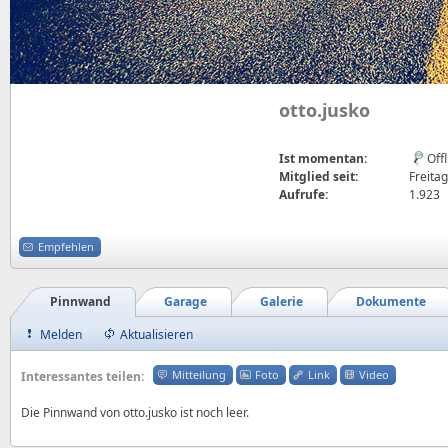
otto.jusko
Ist momentan:
Off
Mitglied seit:
Freitag
Aufrufe:
1.923
Empfehlen
Pinnwand
Garage
Galerie
Dokumente
Melden
Aktualisieren
Mitteilung
Foto
Link
Video
Interessantes teilen:
Die Pinnwand von otto.jusko ist noch leer.