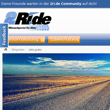
Deine Freunde warten in der
2ri.de Community
auf dich!
Motorradkatalog
Zubehörkatalog
Mitglieder
otto.jusko