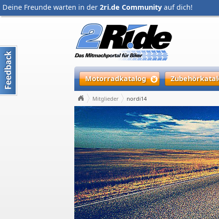
Deine Freunde warten in der
2ri.de Community
auf dich!
Motorradkatalog
Zubehörkatal
Mitglieder
nordi14