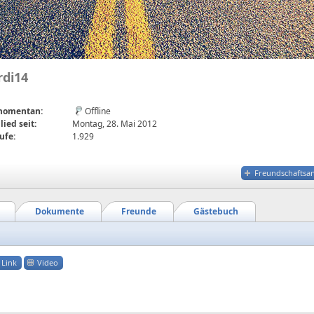
rdi14
 momentan:
Offline
lied seit:
Montag, 28. Mai 2012
ufe:
1.929
Freundschaftsa
Dokumente
Freunde
Gästebuch
Link
Video