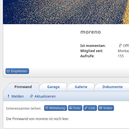
moreno
Ist momentan:
Off
Mitglied seit:
Montag
Aufrufe:
155
Empfehlen
Pinnwand
Garage
Galerie
Dokumente
Melden
Aktualisieren
Mitteilung
Foto
Link
Video
Interessantes teilen:
Die Pinnwand von moreno ist noch leer.