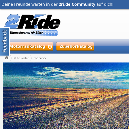
Deine Freunde warten in der
2ri.de Community
auf dich!
Motorradkatalog
Zubehörkatalog
Mitglieder
moreno