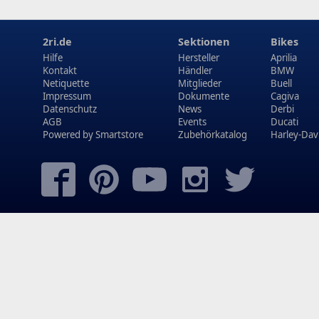
2ri.de
Sektionen
Bikes
Hilfe
Hersteller
Aprilia
Kontakt
Händler
BMW
Netiquette
Mitglieder
Buell
Impressum
Dokumente
Cagiva
Datenschutz
News
Derbi
AGB
Events
Ducati
Powered by
Smartstore
Zubehörkatalog
Harley-Dav