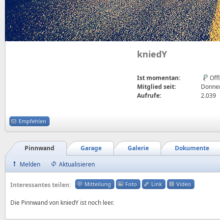
kniedY
Ist momentan:
Off
Mitglied seit:
Donners
Aufrufe:
2.039
Empfehlen
Pinnwand
Garage
Galerie
Dokumente
Melden
Aktualisieren
Mitteilung
Foto
Link
Video
Interessantes teilen:
Die Pinnwand von kniedY ist noch leer.