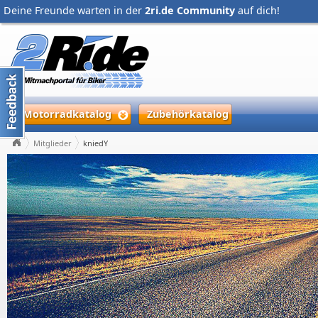
Deine Freunde warten in der
2ri.de Community
auf dich!
Motorradkatalog
Zubehörkatalog
Mitglieder
kniedY