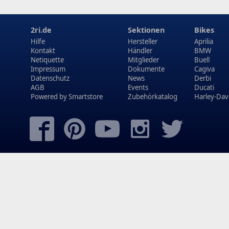
2ri.de
Sektionen
Bikes
Hilfe
Hersteller
Aprilia
Kontakt
Händler
BMW
Netiquette
Mitglieder
Buell
Impressum
Dokumente
Cagiva
Datenschutz
News
Derbi
AGB
Events
Ducati
Powered by
Smartstore
Zubehörkatalog
Harley-Dav