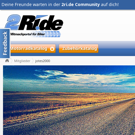
Deine Freunde warten in der
2ri.de Community
auf dich!
Motorradkatalog
Zubehörkatalog
Mitglieder
jotes2000