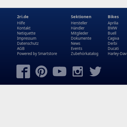
2ri.de
Sektionen
Bikes
Hilfe
Hersteller
Aprilia
Kontakt
Händler
BMW
Netiquette
Mitglieder
Buell
Impressum
Dokumente
Cagiva
Datenschutz
News
Derbi
AGB
Events
Ducati
Powered by
Smartstore
Zubehörkatalog
Harley-Dav