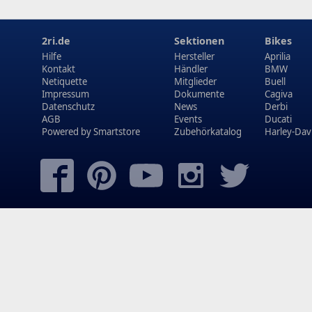
2ri.de
Sektionen
Bikes
Hilfe
Hersteller
Aprilia
Kontakt
Händler
BMW
Netiquette
Mitglieder
Buell
Impressum
Dokumente
Cagiva
Datenschutz
News
Derbi
AGB
Events
Ducati
Powered by
Smartstore
Zubehörkatalog
Harley-Dav