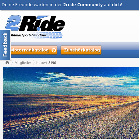
Deine Freunde warten in der
2ri.de Community
auf dich!
Motorradkatalog
Zubehörkatalog
Mitglieder
hubert 8196