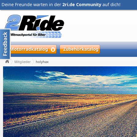
Deine Freunde warten in der
2ri.de Community
auf dich!
Motorradkatalog
Zubehörkatalog
Mitglieder
holyhax