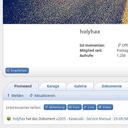
holyhax
Ist momentan:
Off
Mitglied seit:
Freitag
Aufrufe:
1.206
Empfehlen
Pinnwand
Garage
Galerie
Dokumente
Melden
Aktualisieren
Mitteilung
Foto
Link
Video
Interessantes teilen:
holyhax
hat das Dokument »
2005 - Kawasaki - Service Manual - ZX-6R 