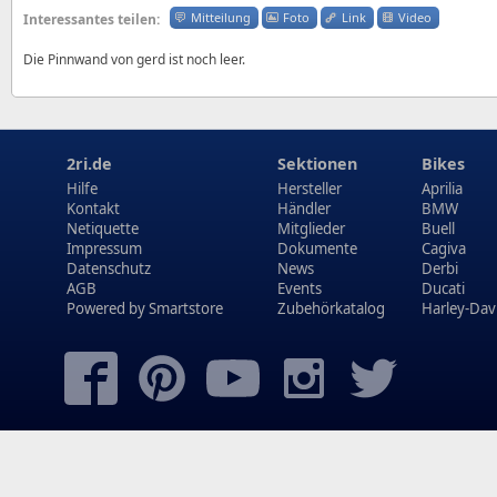
Mitteilung
Foto
Link
Video
Interessantes teilen:
Die Pinnwand von gerd ist noch leer.
2ri.de
Sektionen
Bikes
Hilfe
Hersteller
Aprilia
Kontakt
Händler
BMW
Netiquette
Mitglieder
Buell
Impressum
Dokumente
Cagiva
Datenschutz
News
Derbi
AGB
Events
Ducati
Powered by
Smartstore
Zubehörkatalog
Harley-Dav